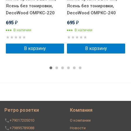
Ясень без тонировки,
Ясень без тонировки,
Я
DecoWood ОМРКС-220
DecoWood ОМРКС-240
D
695
695
₽
₽
В наличии
В наличии
В корзину
В корзину
Ретро розетки
Компания
+79017205010
О компании
+79895789088
Новости