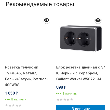
Рекомендуемые товары
Розетка тел+комп
Блок розетка двойная с З/
Р
TV+RJ45, металл,
К, Черный с серебром,
т
Белый\Латунь, Petrucci
Gallant Werkel W5072134
о
400WBS
L
898
₽
1 850
2
В наличии
₽
В наличии
В корзину