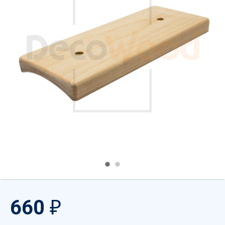
660
₽