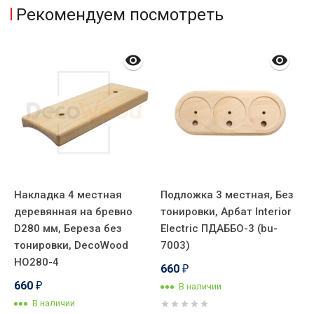
Рекомендуем посмотреть
Накладка 4 местная
Подложка 3 местная, Без
Р
деревянная на бревно
тонировки, Арбат Interior
д
D280 мм, Береза без
Electric ПДАББО-3 (bu-
D
тонировки, DecoWood
7003)
т
НО280-4
О
660
₽
660
В наличии
₽
В наличии