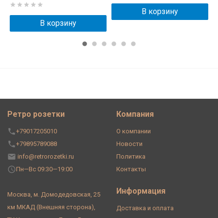
В корзину
В корзину
Ретро розетки
Компания
+79017205010
О компании
+79895789088
Новости
info@retrorozetki.ru
Политика
Пн—Вс 09:30—19:00
Контакты
Информация
Москва, м. Домодедовская, 25
км МКАД (Внешняя сторона),
Доставка и оплата