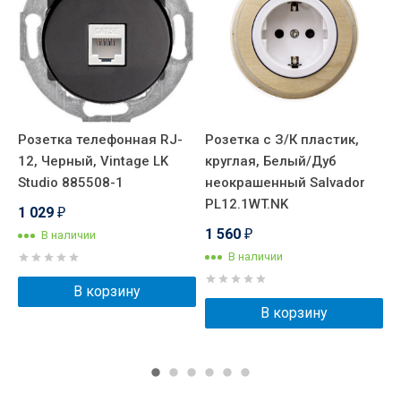
Розетка телефонная RJ-
Розетка с З/К пластик,
Р
12, Черный, Vintage LK
круглая, Белый/Дуб
с
Studio 885508-1
неокрашенный Salvador
K
PL12.1WT.NK
с
1 029
₽
L
1 560
В наличии
₽
1
В наличии
В корзину
В корзину