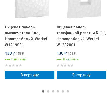
с
Лицевая панель
Лицевая панель
Л
с
выключателя 1 кл.,
телефонной розетки RJ11,
в
,
Hammer белый, Werkel
Hammer белый, Werkel
г
W1219001
W1292001
A
138
138
153
153
₽
₽
₽
₽
В наличии
В наличии
В корзину
В корзину