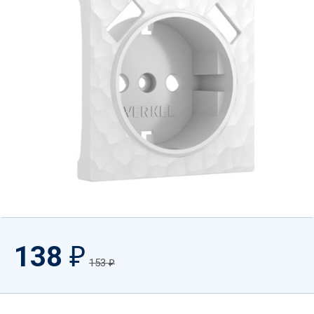
138
₽
153
₽