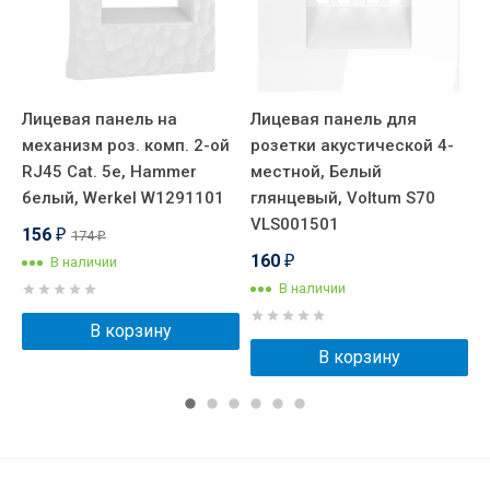
Лицевая панель на
Лицевая панель для
Л
механизм роз. комп. 2-ой
розетки акустической 4-
р
RJ45 Cat. 5e, Hammer
местной, Белый
R
1
белый, Werkel W1291101
глянцевый, Voltum S70
г
VLS001501
V
156
174
₽
₽
160
В наличии
₽
В наличии
В корзину
В корзину