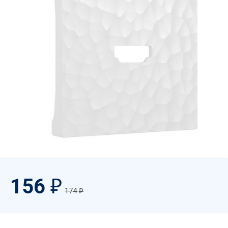
156
₽
174
₽