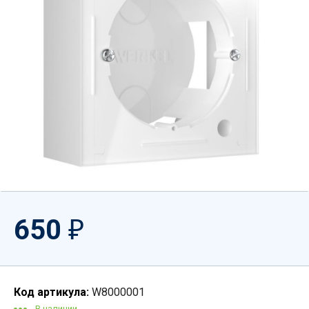
650
₽
Код артикула:
W8000001
В наличии