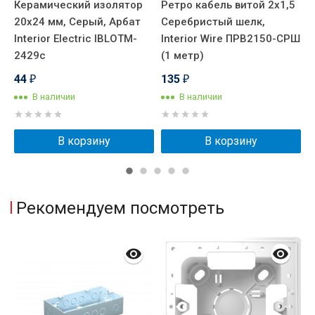
Керамический изолятор
Ретро кабель витой 2x1,5
Р
20х24 мм, Серый, Арбат
Серебристый шелк,
С
Interior Electric IBLOTM-
Interior Wire ПРВ2150-СРШ
I
2429с
(1 метр)
(
44
135
₽
₽
В наличии
В наличии
В корзину
В корзину
Рекомендуем посмотреть