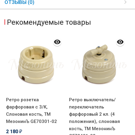
ОТЗЫВЫ (0)
Рекомендуемые товары
Ретро розетка
Ретро выключатель/
В
фарфоровая с 3/К,
переключатель
ф
,
Слоновая кость, ТМ
фарфоровый 2 кл. (4
п
МезонинЪ GE70301-02
положения), слоновая
С
кость, ТМ МезонинЪ
М
2 180
₽