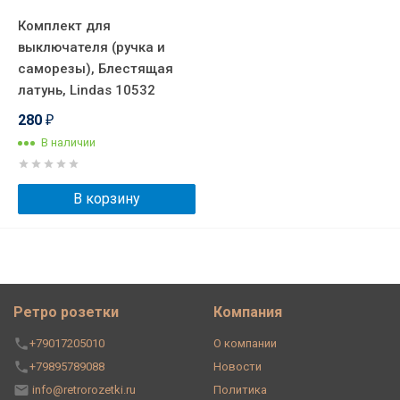
Комплект для
выключателя (ручка и
саморезы), Блестящая
латунь, Lindas 10532
280
₽
В наличии
В корзину
Ретро розетки
Компания
+79017205010
О компании
+79895789088
Новости
info@retrorozetki.ru
Политика