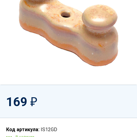
169
₽
Код артикула:
IS12GD
В наличии