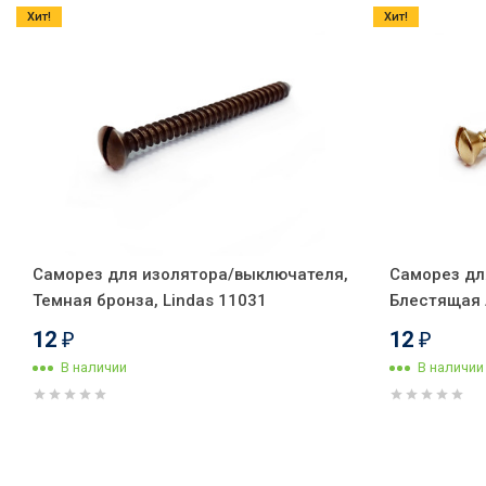
Хит!
Хит!
Саморез для изолятора/выключателя,
Саморез дл
Темная бронза, Lindas 11031
Блестящая л
12
12
₽
₽
В наличии
В наличии