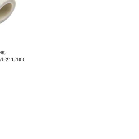
ик,
51-211-100