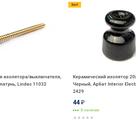
Хит!
я изолятора/выключателя,
Керамический изолятор 20
атунь, Lindas 11032
Черный, Арбат Interior Elec
2429
44
₽
В наличии