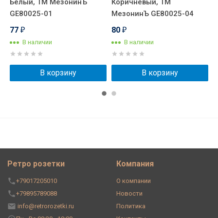
Белый, ТМ МезонинЪ
Коричневый, ТМ
Ч
GE80025-01
МезонинЪ GE80025-04
G
77
80
₽
₽
В наличии
В наличии
В корзину
В корзину
Ретро розетки
Компания
+79017205010
О компании
+79895789088
Новости
info@retrorozetki.ru
Политика