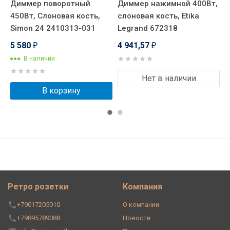
Диммер поворотный
Диммер нажимной 400Вт,
Д
450Вт, Слоновая кость,
слоновая кость, Etika
4
Simon 24 2410313-031
Legrand 672318
V
7
5 580
4 941,57
₽
₽
5
В наличии
Нет в наличии
В корзину
Ретро розетки
Компания
+79017205010
О компании
+79895789088
Новости