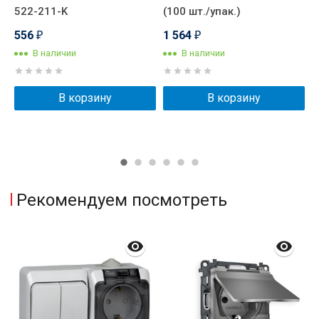
522-211-K
(100 шт./упак.)
2
G
556
1 564
₽
₽
В наличии
В наличии
В корзину
В корзину
Рекомендуем посмотреть