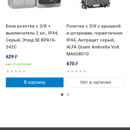
Блок розетка с З/К +
Розетка с З/К с крышкой
Р
я
выключатель 2 кл., IP44,
и шторками, герметичная
и
Серый, Этюд SE BPA16-
IP44, Антрацит серый,
I
242C
ALFA Quant Ambrella Volt
м
MA658010
A
629
₽
670
В наличии
₽
В корзину
Нет в наличии