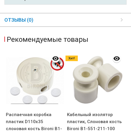
ОТЗЫВЫ (0)
Рекомендуемые товары
Хит!
Распаечная коробка
Кабельный изолятор
Н
пластик D110х35
пластик, Слоновая кость
К
ca
слоновая кость Bironi B1-
Bironi B1-551-211-100
9